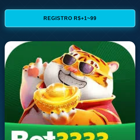
REGISTRO R$+1~99